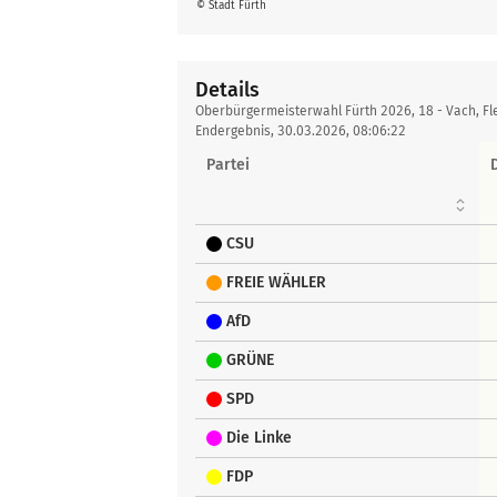
© Stadt Fürth
Details
Details
Oberbürgermeisterwahl Fürth 2026, 18 - Vach, Fl
Endergebnis, 30.03.2026, 08:06:22
Partei
CSU
FREIE WÄHLER
AfD
GRÜNE
SPD
Die Linke
FDP