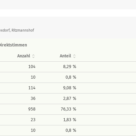
exdorf, Ritzmannshof
Direktstimmen
Anzahl
Anteil
104
8,29 %
10
0,8 %
114
9,08 %
36
2,87 %
958
76,33 %
23
1,83 %
10
0,8 %