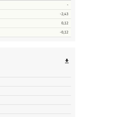
-
-2,43
0,12
-0,12
file_download