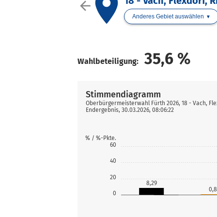
place
18 - Vach, Flexdorf,
arrow_back
Anderes Gebiet auswählen
35,6
%
Wahlbeteiligung:
Stimmendiagramm
Oberbürgermeisterwahl Fürth 2026, 18 - Vach, Fl
Endergebnis, 30.03.2026, 08:06:22
% / %-Pkte.
60
40
20
8,29
0,
0