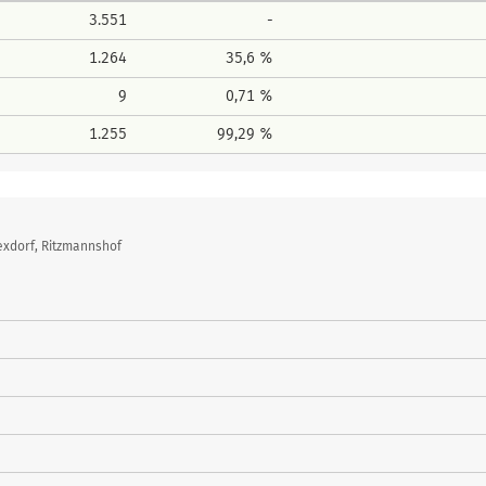
3.551
-
1.264
35,6 %
9
0,71 %
1.255
99,29 %
exdorf, Ritzmannshof