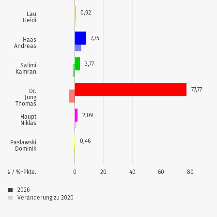
0,92
Lau
Heidi
7,75
Haas
Andreas
3,77
Salimi
Kamran
77,77
Dr.
Jung
Thomas
2,09
Haupt
Niklas
0,46
Paslawski
Dominik
% / %-Pkte.
0
20
40
60
80
2026
Veränderung zu 2020