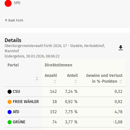
SPD
© Stadt Fürth
Details
Details
Oberbürgermeisterwahl Fürth 2026, 17 - Stadeln, Herboldshof,
file_download
Mannhof
Endergebnis, 30.03.2026, 08:06:22
Partei
Direktstimmen
Anzahl
Anteil
Gewinn und Verlust
in %-Punkten
CSU
142
7,24 %
0,32
FREIE WÄHLER
18
0,92 %
0,92
AfD
152
7,75 %
4,78
GRÜNE
74
3,77 %
-1,08