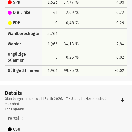
SPD
1.525
77,77 %
-4,05
Die Linke
41
2,09 %
0,72
FDP
9
0,46 %
-0,29
Wahlberechtigte
5.761
-
-
Wähler
1.966
34,13 %
-2,84
Ungültige
5
0,25 %
0,02
Stimmen
Gültige Stimmen
1.961
99,75 %
-0,02
Details
Details
Oberbürgermeisterwahl Fürth 2026, 17 - Stadeln, Herboldshof,
file_download
Mannhof
Endergebnis
Partei
CSU