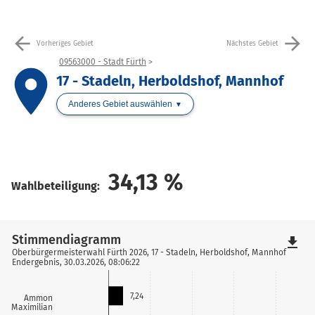
arrow_back
arrow_forward
Vorheriges Gebiet
Nächstes Gebiet
09563000 - Stadt Fürth
place
17 - Stadeln, Herboldshof, Mannhof
Anderes Gebiet auswählen
34,13
%
Wahlbeteiligung:
Stimmendiagramm
file_download
Oberbürgermeisterwahl Fürth 2026, 17 - Stadeln, Herboldshof, Mannhof
Endergebnis, 30.03.2026, 08:06:22
7,24
Ammon
Maximilian