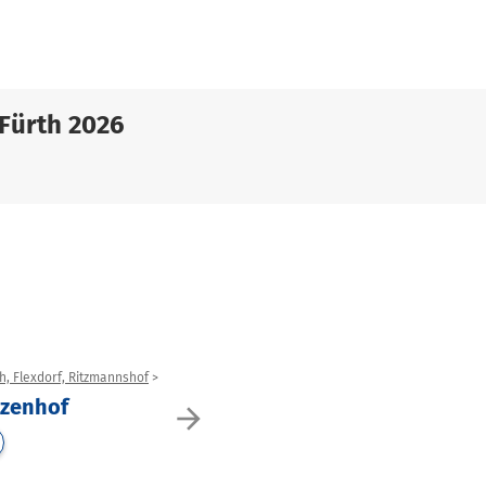
Fürth 2026
h, Flexdorf, Ritzmannshof
tzenhof
arrow_forward