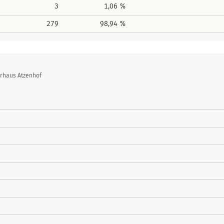
3
1,06 %
279
98,94 %
erhaus Atzenhof