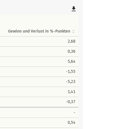
file_download
Gewinn und Verlust in %-Punkten
2,68
0,36
5,64
-1,55
-5,23
1,41
-0,37
-
0,54