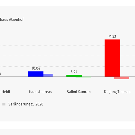
rhaus Atzenhof
71,33
10,04
3,94
6
 Heidi
Haas Andreas
Salimi Kamran
Dr. Jung Thomas
Veränderung zu 2020