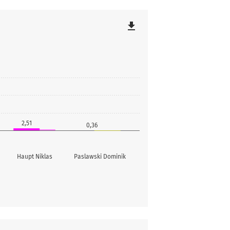
file_download
2,51
0,36
Haupt Niklas
Paslawski Dominik