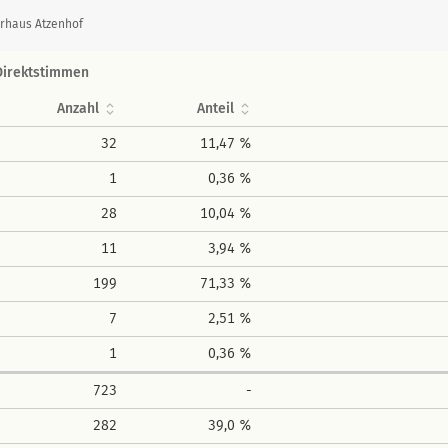
erhaus Atzenhof
Direktstimmen
Anzahl
Anteil
32
11,47 %
1
0,36 %
28
10,04 %
11
3,94 %
199
71,33 %
7
2,51 %
1
0,36 %
723
-
282
39,0 %