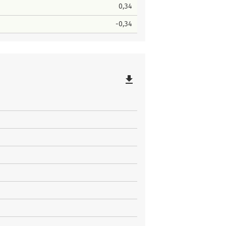
0,34
-0,34
file_download