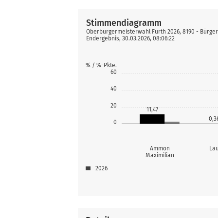
Stimmendiagramm
Oberbürgermeisterwahl Fürth 2026, 8190 - Bürge
Endergebnis, 30.03.2026, 08:06:22
% / %-Pkte.
60
40
20
11,47
0,3
0
Ammon
Lau
Maximilian
2026