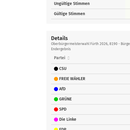
Ungültige Stimmen
Gültige Stimmen
Details
Details
Oberbürgermeisterwahl Fürth 2026, 8190 - Bürg
Endergebnis
Partei
CSU
FREIE WÄHLER
AfD
GRÜNE
SPD
Die Linke
FDP