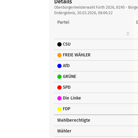
Details
Details
Oberbürgermeisterwahl Fürth 2026, 8190 - Bürg
Endergebnis, 30.03.2026, 08:06:22
Partei
CSU
FREIE WÄHLER
AfD
GRÜNE
SPD
Die Linke
FDP
Wahlberechtigte
Wähler