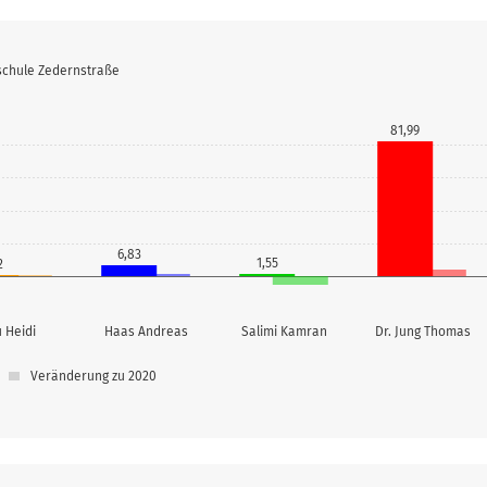
schule Zedernstraße
81,99
6,83
1,55
2
 Heidi
Haas Andreas
Salimi Kamran
Dr. Jung Thomas
Veränderung zu 2020