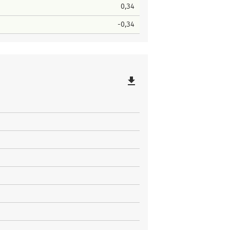
0,34
-0,34
file_download