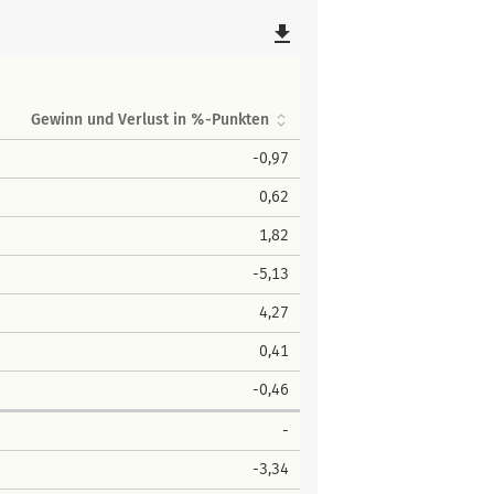
file_download
Gewinn und Verlust in %-Punkten
-0,97
0,62
1,82
-5,13
4,27
0,41
-0,46
-
-3,34