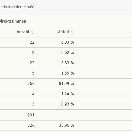
dschule Zedernstraße
Direktstimmen
Anzahl
Anteil
22
6,83 %
2
0,62 %
22
6,83 %
5
1,55 %
264
81,99 %
4
1,24 %
3
0,93 %
901
-
324
35,96 %