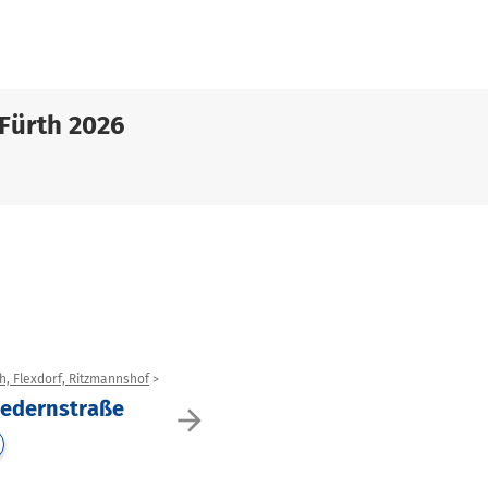
Fürth 2026
h, Flexdorf, Ritzmannshof
Zedernstraße
arrow_forward