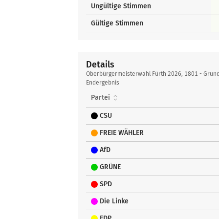
Ungültige Stimmen
Gültige Stimmen
Details
Details
Oberbürgermeisterwahl Fürth 2026, 1801 - Grun
Endergebnis
Partei
CSU
FREIE WÄHLER
AfD
GRÜNE
SPD
Die Linke
FDP