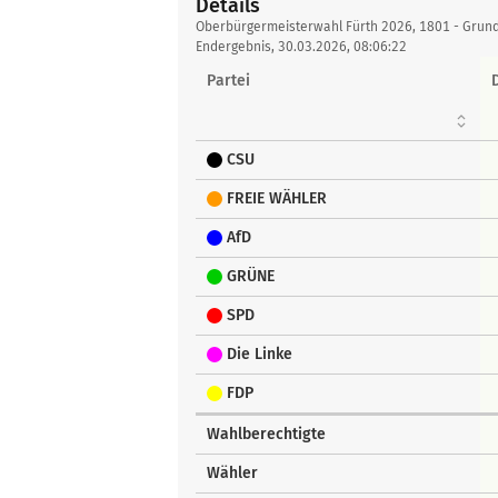
Details
Details
Oberbürgermeisterwahl Fürth 2026, 1801 - Grun
Endergebnis, 30.03.2026, 08:06:22
Partei
CSU
FREIE WÄHLER
AfD
GRÜNE
SPD
Die Linke
FDP
Wahlberechtigte
Wähler