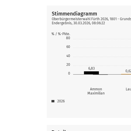
Stimmendiagramm
Oberbürgermeisterwahl Fürth 2026, 1801 - Grund
Endergebnis, 30.03.2026, 08:06:22
% / %-Pkte.
80
60
40
20
6,83
0,6
0
Ammon
Lau
Maximilian
2026