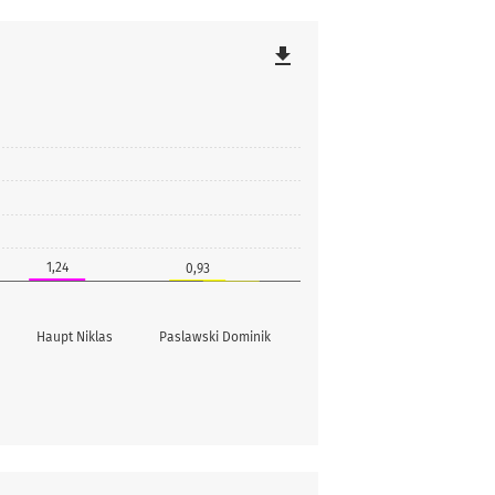
file_download
1,24
0,93
Haupt Niklas
Paslawski Dominik