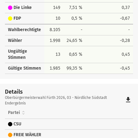
Die Linke
149
7,51 %
0,37
FDP
10
0,5 %
-0,67
Wahlberechtigte
8.105
-
-
Wähler
1.998
24,65 %
-0,28
Ungültige
13
0,65 %
0,45
Stimmen
Gültige Stimmen
1.985
99,35 %
-0,45
Details
Details
Oberbürgermeisterwahl Fürth 2026, 03 - Nördliche Südstadt
file_download
Endergebnis
Partei
CSU
FREIE WÄHLER