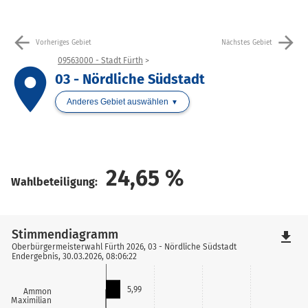
arrow_back
arrow_forward
Vorheriges Gebiet
Nächstes Gebiet
09563000 - Stadt Fürth
place
03 - Nördliche Südstadt
Anderes Gebiet auswählen
24,65
%
Wahlbeteiligung:
Stimmendiagramm
file_download
Oberbürgermeisterwahl Fürth 2026, 03 - Nördliche Südstadt
Endergebnis, 30.03.2026, 08:06:22
5,99
Ammon
Maximilian