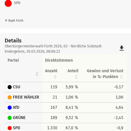
SPD
© Stadt Fürth
Details
Details
Oberbürgermeisterwahl Fürth 2026, 03 - Nördliche Südstadt
file_download
Endergebnis, 30.03.2026, 08:06:22
Partei
Direktstimmen
Anzahl
Anteil
Gewinn und Verlust
in %-Punkten
CSU
119
5,99 %
-0,17
FREIE WÄHLER
21
1,06 %
1,06
AfD
167
8,41 %
4,64
GRÜNE
189
9,52 %
-2,45
SPD
1.330
67,0 %
-0,9