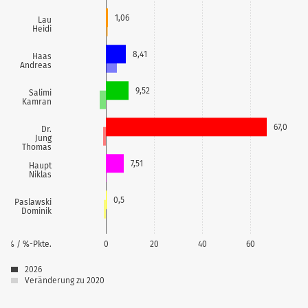
1,06
Lau
Heidi
8,41
Haas
Andreas
9,52
Salimi
Kamran
67,0
Dr.
Jung
Thomas
7,51
Haupt
Niklas
0,5
Paslawski
Dominik
% / %-Pkte.
0
20
40
60
2026
Veränderung zu 2020