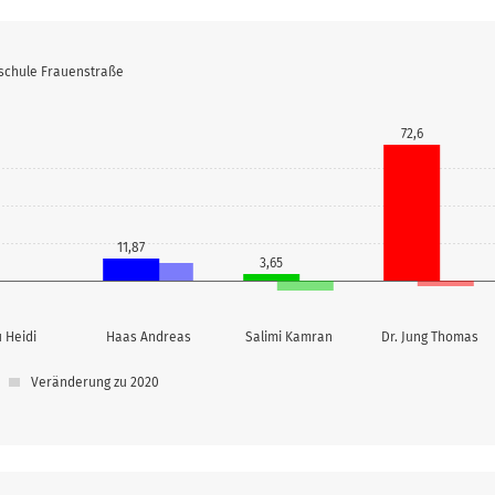
dschule Frauenstraße
72,6
11,87
3,65
0
 Heidi
Haas Andreas
Salimi Kamran
Dr. Jung Thomas
Veränderung zu 2020