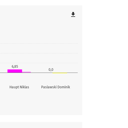
file_download
6,85
0,0
Haupt Niklas
Paslawski Dominik