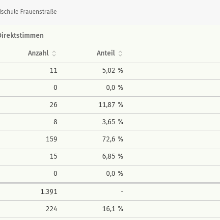
dschule Frauenstraße
Direktstimmen
Anzahl
Anteil
11
5,02 %
0
0,0 %
26
11,87 %
8
3,65 %
159
72,6 %
15
6,85 %
0
0,0 %
1.391
-
224
16,1 %