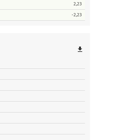
2,23
-2,23
file_download