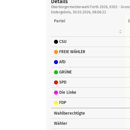
Details
Details
Oberbürgermeisterwahl Fürth 2026, 0302 - Grun
Endergebnis, 30.03.2026, 08:06:22
Partei
CSU
FREIE WÄHLER
AfD
GRÜNE
SPD
Die Linke
FDP
Wahlberechtigte
Wähler