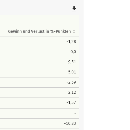
file_download
Gewinn und Verlust in %-Punkten
-1,28
0,0
9,51
-5,01
-2,59
2,12
-1,57
-
-10,83