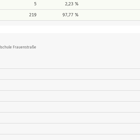
5
2,23 %
219
97,77 %
dschule Frauenstraße