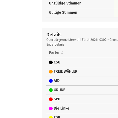
Ungültige Stimmen
Gültige Stimmen
Details
Details
Oberbürgermeisterwahl Fürth 2026, 0302 - Grun
Endergebnis
Partei
CSU
FREIE WÄHLER
AfD
GRÜNE
SPD
Die Linke
FDP