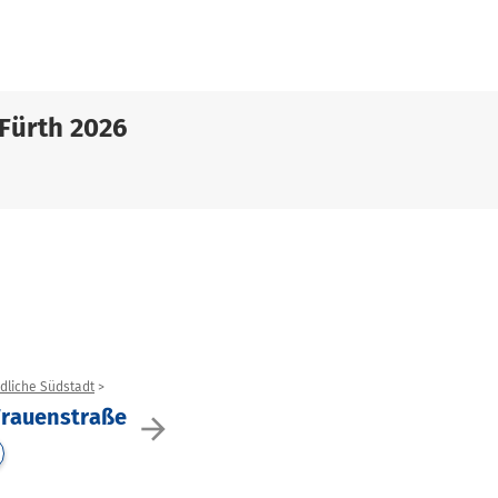
Fürth 2026
rdliche Südstadt
Frauenstraße
arrow_forward