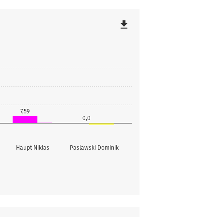
file_download
7,59
0,0
Haupt Niklas
Paslawski Dominik