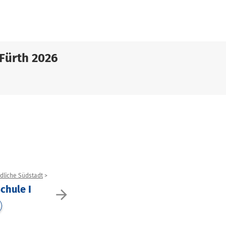
Fürth 2026
rdliche Südstadt
schule I
arrow_forward