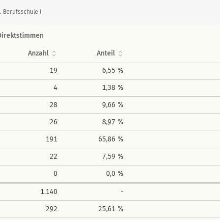
 Berufsschule I
Direktstimmen
Anzahl
Anteil
19
6,55 %
4
1,38 %
28
9,66 %
26
8,97 %
191
65,86 %
22
7,59 %
0
0,0 %
1.140
-
292
25,61 %