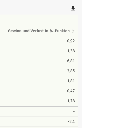
file_download
Gewinn und Verlust in %-Punkten
-0,92
1,38
6,81
-3,85
1,81
0,47
-1,78
-
-2,1