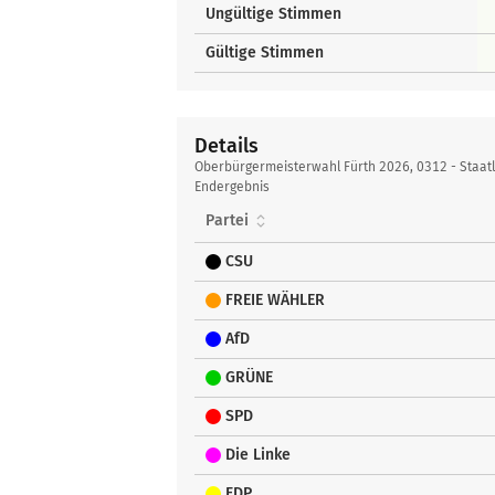
Ungültige Stimmen
Gültige Stimmen
Details
Details
Oberbürgermeisterwahl Fürth 2026, 0312 - Staatl.
Endergebnis
Partei
CSU
FREIE WÄHLER
AfD
GRÜNE
SPD
Die Linke
FDP