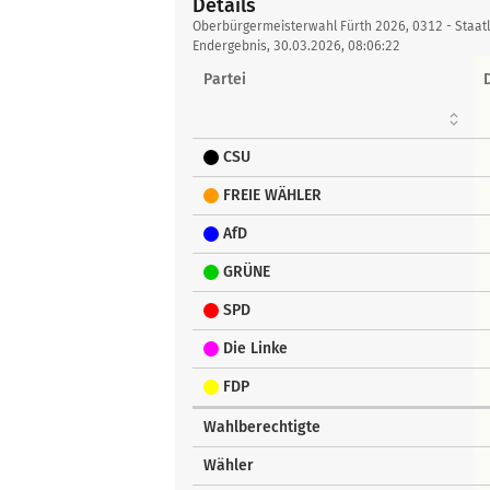
Details
Details
Oberbürgermeisterwahl Fürth 2026, 0312 - Staatl.
Endergebnis, 30.03.2026, 08:06:22
Partei
CSU
FREIE WÄHLER
AfD
GRÜNE
SPD
Die Linke
FDP
Wahlberechtigte
Wähler