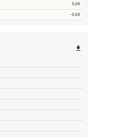
0,68
-0,68
file_download