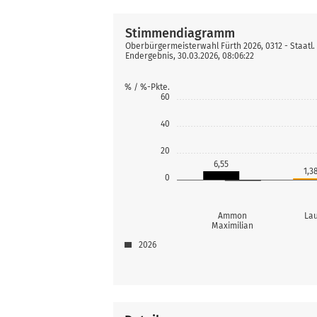
Stimmendiagramm
Oberbürgermeisterwahl Fürth 2026, 0312 - Staatl.
Endergebnis, 30.03.2026, 08:06:22
% / %-Pkte.
60
40
20
6,55
1,3
0
Ammon
Lau
Maximilian
2026