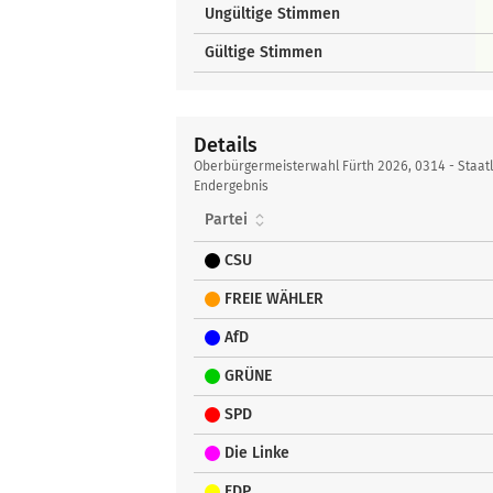
Ungültige Stimmen
Gültige Stimmen
Details
Details
Oberbürgermeisterwahl Fürth 2026, 0314 - Staatl.
Endergebnis
Partei
CSU
FREIE WÄHLER
AfD
GRÜNE
SPD
Die Linke
FDP