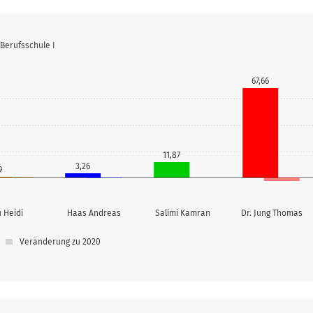
 Berufsschule I
67,66
11,87
3,26
9
 Heidi
Haas Andreas
Salimi Kamran
Dr. Jung Thomas
Veränderung zu 2020