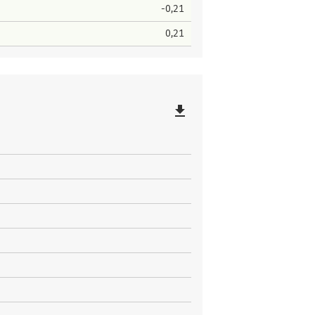
-0,21
0,21
file_download