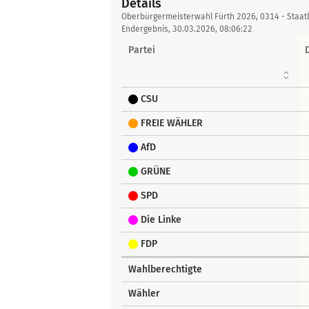
Details
Details
Oberbürgermeisterwahl Fürth 2026, 0314 - Staatl.
Endergebnis, 30.03.2026, 08:06:22
Partei
CSU
FREIE WÄHLER
AfD
GRÜNE
SPD
Die Linke
FDP
Wahlberechtigte
Wähler