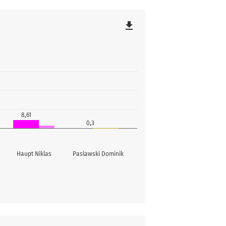
file_download
8,61
0,3
Haupt Niklas
Paslawski Dominik