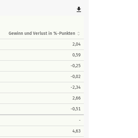
file_download
Gewinn und Verlust in %-Punkten
2,04
0,59
-0,25
-0,02
-2,34
2,66
-0,51
-
4,63