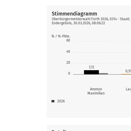
Stimmendiagramm
Oberbürgermeisterwahl Fürth 2026, 0314 - Staatl.
Endergebnis, 30.03.2026, 08:06:22
% / %-Pkte.
60
40
20
7,72
0,5
0
Ammon
Lau
Maximilian
2026