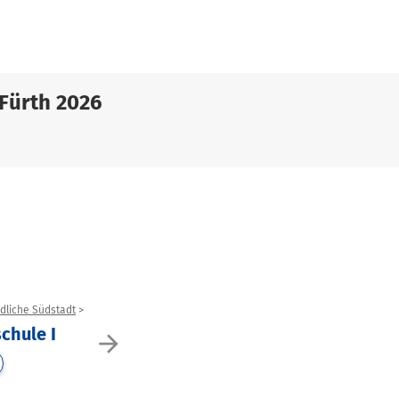
Fürth 2026
rdliche Südstadt
schule I
arrow_forward