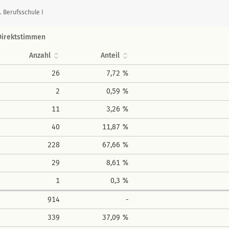
 Berufsschule I
Direktstimmen
Anzahl
Anteil
26
7,72 %
2
0,59 %
11
3,26 %
40
11,87 %
228
67,66 %
29
8,61 %
1
0,3 %
914
-
339
37,09 %