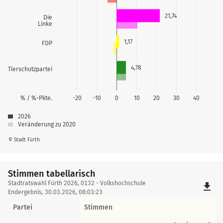
21,74
Die
Linke
1,17
FDP
4,78
Tierschutzpartei
% / %-Pkte.
-20
-10
0
10
20
30
40
2026
Veränderung zu 2020
© Stadt Fürth
Stimmen tabellarisch
Stimmen
Stadtratswahl Fürth 2026, 0132 - Volkshochschule
file_download
tabellarisch
Endergebnis, 30.03.2026, 08:03:23
Partei
Stimmen