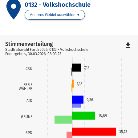
place
0132 - Volkshochschule
Anderes Gebiet auswählen
Stimmenverteilung
file_download
Stadtratswahl Fürth 2026, 0132 - Volkshochschule
Endergebnis, 30.03.2026, 08:03:23
7,15
CSU
1,18
FREIE
WÄHLER
9,36
AfD
18,89
GRÜNE
35,73
SPD