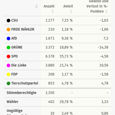
Gewinn und
Anzahl
Anteil
Verlust in %-
Punkten
CSU
1.277
7,15 %
-1,03
FREIE WÄHLER
210
1,18 %
-1,06
AfD
1.671
9,36 %
7,3
GRÜNE
3.372
18,89 %
-14,38
SPD
6.378
35,73 %
-4,58
Die Linke
3.880
21,74 %
10,56
FDP
208
1,17 %
-1,58
Tierschutzpartei
853
4,78 %
4,78
Stimmberechtigte
1.350
-
-
Wähler
402
29,78 %
1,33
Ungültige
10
2,49 %
0,86