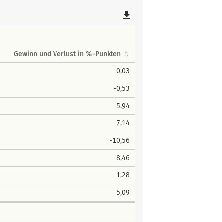
file_download
Gewinn und Verlust in %-Punkten
0,03
-0,53
5,94
-7,14
-10,56
8,46
-1,28
5,09
-