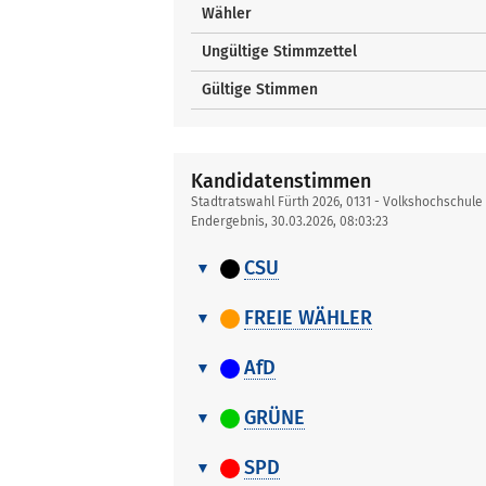
Wähler
Ungültige Stimmzettel
Gültige Stimmen
Kandidatenstimmen
Stadtratswahl Fürth 2026, 0131 - Volkshochschule
Endergebnis, 30.03.2026, 08:03:23
CSU
Kandidatenstimmen
Nr.
Name, Vorname
FREIE WÄHLER
Kandidatenstimmen
1
Ammon Maximilian
Nr.
Name, Vorname
AfD
2
Wenning Simone
Kandidatenstimmen
1
Lau Heidi
Nr.
Name, Vorname
GRÜNE
3
Helm Dietmar
2
Uttenreuther Stefan
Kandidatenstimmen
1
Haas Andreas
Nr.
Name, Vorname
4
Wachhausen Tiffany
SPD
3
Svadlenka Vendula
2
Köhler Johannes