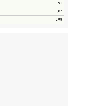
0,91
-0,02
3,98
ter Platz
Stimmen
1
37
r Platz
Stimmen
5
20
1
12
Platz
Stimmen
2
36
4
13
1
76
ter Platz
Stimmen
10
21
11
4
2
76