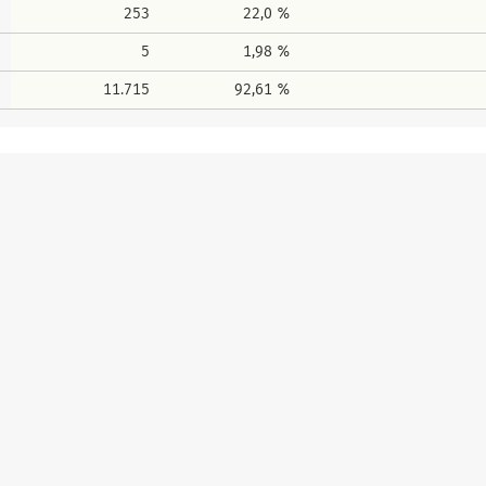
253
22,0 %
5
1,98 %
11.715
92,61 %
Erreich
Erreichte
Erreichter 
Erreich