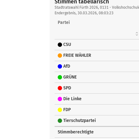
Stimmen tabellarisch
Stimmen
Stadtratswahl Fürth 2026, 0131 - Volkshochschul
tabellarisch
Endergebnis, 30.03.2026, 08:03:23
Partei
CSU
FREIE WÄHLER
AfD
GRÜNE
SPD
Die Linke
FDP
Tierschutzpartei
Stimmberechtigte