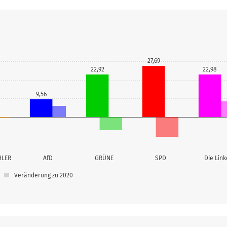
27,69
22,92
22,98
9,56
HLER
AfD
GRÜNE
SPD
Die Link
Veränderung zu 2020