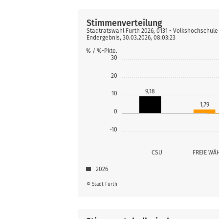
Stimmenverteilung
Stadtratswahl Fürth 2026, 0131 - Volkshochschule
Endergebnis, 30.03.2026, 08:03:23
% / %-Pkte.
30
20
9,18
10
1,79
0
-10
CSU
FREIE WÄ
2026
© Stadt Fürth