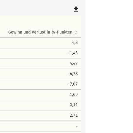
file_download
Gewinn und Verlust in %-Punkten
4,3
-1,43
4,47
-4,78
-7,07
1,69
0,11
2,71
-