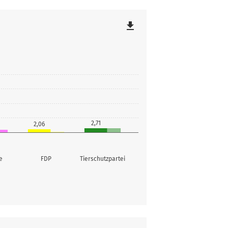
file_download
2,71
2,06
e
FDP
Tierschutzpartei