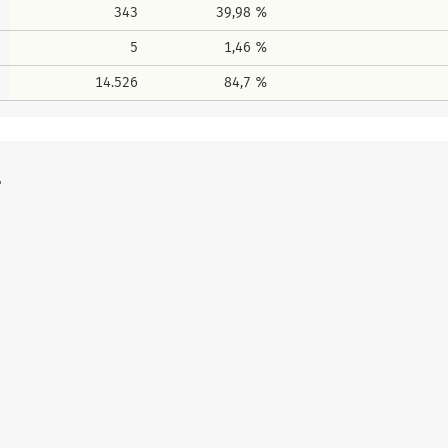
343
39,98 %
5
1,46 %
14.526
84,7 %
"
Erreich
Erreichte
Erreichter 
Erreich