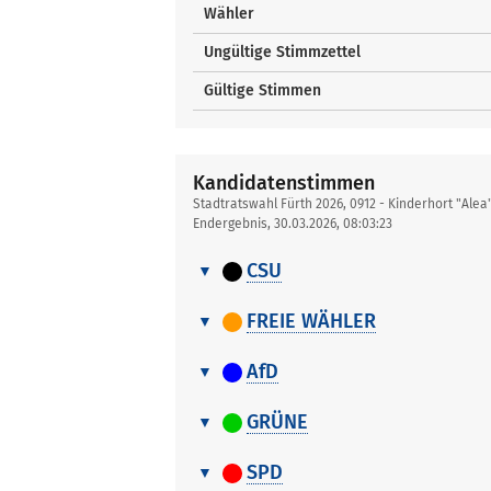
Wähler
Ungültige Stimmzettel
Gültige Stimmen
Kandidatenstimmen
Stadtratswahl Fürth 2026, 0912 - Kinderhort "Alea
Endergebnis, 30.03.2026, 08:03:23
CSU
Kandidatenstimmen
Nr.
Name, Vorname
FREIE WÄHLER
Kandidatenstimmen
1
Ammon Maximilian
Nr.
Name, Vorname
AfD
2
Wenning Simone
Kandidatenstimmen
1
Lau Heidi
Nr.
Name, Vorname
GRÜNE
3
Helm Dietmar
2
Uttenreuther Stefan
Kandidatenstimmen
1
Haas Andreas
Nr.
Name, Vorname
4
Wachhausen Tiffany
SPD
3
Svadlenka Vendula
2
Köhler Johannes