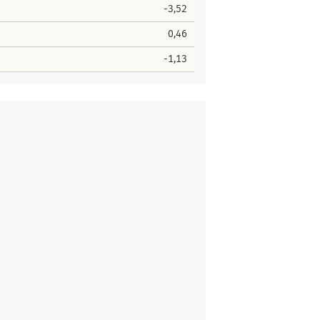
-3,52
0,46
-1,13
ter Platz
Stimmen
1
165
r Platz
Stimmen
5
81
1
18
Platz
Stimmen
2
126
4
19
1
113
ter Platz
Stimmen
10
88
11
15
2
104