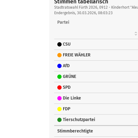
Stimmen tabellarisch
Stimmen
Stadtratswahl Fürth 2026, 0912 - Kinderhort "Ale
tabellarisch
Endergebnis, 30.03.2026, 08:03:23
Partei
CSU
FREIE WÄHLER
AfD
GRÜNE
SPD
Die Linke
FDP
Tierschutzpartei
Stimmberechtigte