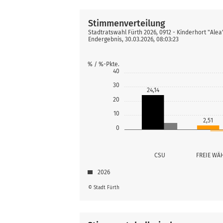
Stimmenverteilung
Stadtratswahl Fürth 2026, 0912 - Kinderhort "Alea
Endergebnis, 30.03.2026, 08:03:23
% / %-Pkte.
40
30
24,14
20
10
2,51
0
CSU
FREIE WÄ
2026
© Stadt Fürth