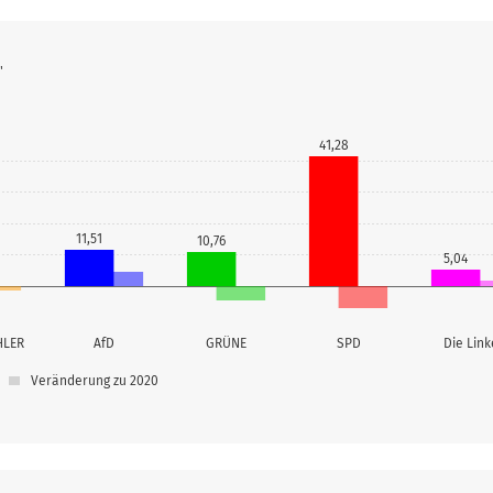
"
41,28
11,51
10,76
5,04
HLER
AfD
GRÜNE
SPD
Die Link
Veränderung zu 2020