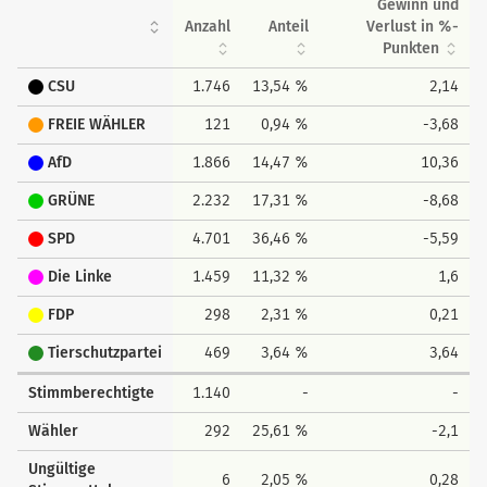
Gewinn und
Anzahl
Anteil
Verlust in %-
Punkten
CSU
1.746
13,54 %
2,14
FREIE WÄHLER
121
0,94 %
-3,68
AfD
1.866
14,47 %
10,36
GRÜNE
2.232
17,31 %
-8,68
SPD
4.701
36,46 %
-5,59
Die Linke
1.459
11,32 %
1,6
FDP
298
2,31 %
0,21
Tierschutzpartei
469
3,64 %
3,64
Stimmberechtigte
1.140
-
-
Wähler
292
25,61 %
-2,1
Ungültige
6
2,05 %
0,28