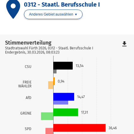
place
0312 - Staatl. Berufsschule I
Anderes Gebiet auswählen
Stimmenverteilung
file_download
Stadtratswahl Fürth 2026, 0312 - Staatl. Berufsschule I
Endergebnis, 30.03.2026, 08:03:23
13,54
CSU
0,94
FREIE
WÄHLER
14,47
AfD
17,31
GRÜNE
36,46
SPD