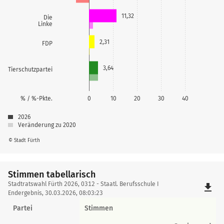
11,32
Die
Linke
2,31
FDP
3,64
Tierschutzpartei
% / %-Pkte.
0
10
20
30
40
2026
Veränderung zu 2020
© Stadt Fürth
Stimmen tabellarisch
Stimmen
Stadtratswahl Fürth 2026, 0312 - Staatl. Berufsschule I
file_download
tabellarisch
Endergebnis, 30.03.2026, 08:03:23
Partei
Stimmen