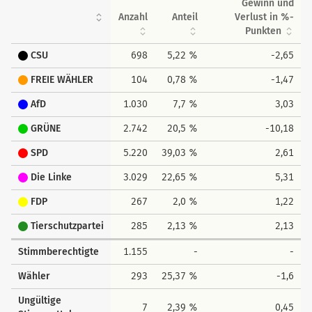
Gewinn und
Anzahl
Anteil
Verlust in %-
Punkten
CSU
698
5,22 %
-2,65
FREIE WÄHLER
104
0,78 %
-1,47
AfD
1.030
7,7 %
3,03
GRÜNE
2.742
20,5 %
-10,18
SPD
5.220
39,03 %
2,61
Die Linke
3.029
22,65 %
5,31
FDP
267
2,0 %
1,22
Tierschutzpartei
285
2,13 %
2,13
Stimmberechtigte
1.155
-
-
Wähler
293
25,37 %
-1,6
Ungültige
7
2,39 %
0,45