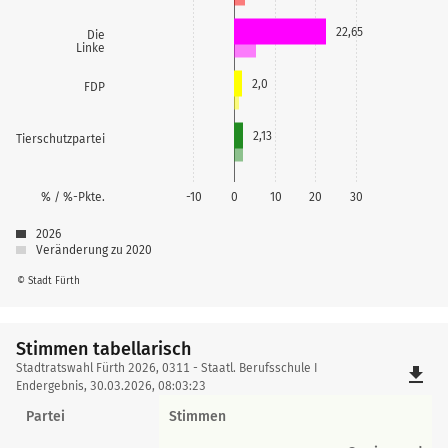
22,65
Die
Linke
2,0
FDP
2,13
Tierschutzpartei
% / %-Pkte.
-10
0
10
20
30
2026
Veränderung zu 2020
© Stadt Fürth
Stimmen tabellarisch
Stimmen
Stadtratswahl Fürth 2026, 0311 - Staatl. Berufsschule I
file_download
tabellarisch
Endergebnis, 30.03.2026, 08:03:23
Partei
Stimmen