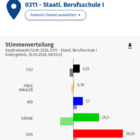
place
0311 - Staatl. Berufsschule I
Anderes Gebiet auswählen
Stimmenverteilung
file_download
Stadtratswahl Fürth 2026, 0311 - Staatl. Berufsschule I
Endergebnis, 30.03.2026, 08:03:23
5,22
CSU
0,78
FREIE
WÄHLER
7,7
AfD
20,5
GRÜNE
39,03
SPD