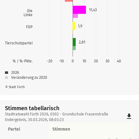
11,43
Die
Linke
1,9
FDP
2,81
Tierschutzpartei
% / %-Pkte.
-20
-10
0
10
20
30
40
2026
Veränderung zu 2020
© Stadt Fürth
Stimmen tabellarisch
Stimmen
Stadtratswahl Fürth 2026, 0302 - Grundschule Frauenstraße
file_download
tabellarisch
Endergebnis, 30.03.2026, 08:03:23
Partei
Stimmen