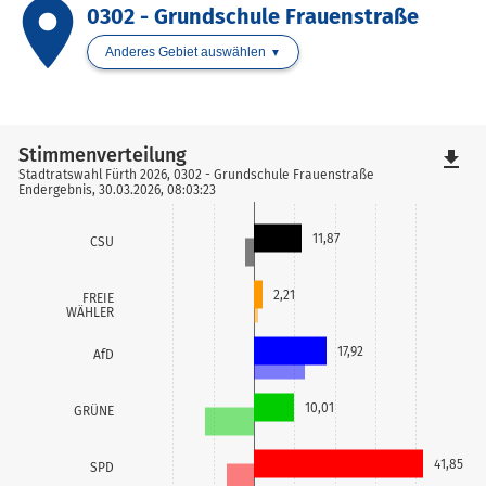
place
0302 - Grundschule Frauenstraße
Anderes Gebiet auswählen
Stimmenverteilung
file_download
Stadtratswahl Fürth 2026, 0302 - Grundschule Frauenstraße
Endergebnis, 30.03.2026, 08:03:23
11,87
CSU
2,21
FREIE
WÄHLER
17,92
AfD
10,01
GRÜNE
41,85
SPD