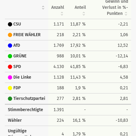
Gewinn und
Anzahl
Anteil
Verlust in %-
Punkten
CSU
1.171
11,87 %
-2,21
FREIE WÄHLER
218
2,21 %
1,06
AfD
1.769
17,92 %
12,52
GRÜNE
988
10,01 %
-12,14
SPD
4.130
41,85 %
-6,83
Die Linke
1.128
11,43 %
4,58
FDP
188
1,9 %
0,21
Tierschutzpartei
277
2,81 %
2,81
Stimmberechtigte
1.391
-
-
Wähler
224
16,1 %
-10,83
Ungültige
4
1,79 %
0,21