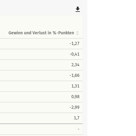
file_download
Gewinn und Verlust in %-Punkten
-1,27
-0,41
2,34
-1,66
1,31
0,98
-2,99
1,7
-