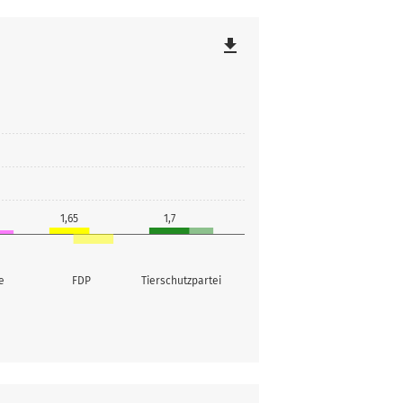
file_download
1,65
1,7
e
FDP
Tierschutzpartei