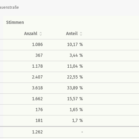
rauenstraße
Stimmen
Anzahl
Anteil
1.086
10,17 %
367
3,44 %
1.178
11,04 %
2.407
22,55 %
3.618
33,89 %
1.662
15,57 %
176
1,65 %
181
1,7 %
1.262
-