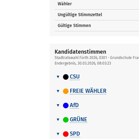
Wähler
Ungültige Stimmzettel
Gültige Stimmen
Kandidatenstimmen
Stadtratswahl Fürth 2026, 0301 - Grundschule Fr
Endergebnis, 30.03.2026, 08:03:23
CSU
Kandidatenstimmen
Nr.
Name, Vorname
FREIE WÄHLER
Kandidatenstimmen
1
Ammon Maximilian
Nr.
Name, Vorname
AfD
2
Wenning Simone
Kandidatenstimmen
1
Lau Heidi
Nr.
Name, Vorname
GRÜNE
3
Helm Dietmar
2
Uttenreuther Stefan
Kandidatenstimmen
1
Haas Andreas
Nr.
Name, Vorname
4
Wachhausen Tiffany
SPD
3
Svadlenka Vendula
2
Köhler Johannes