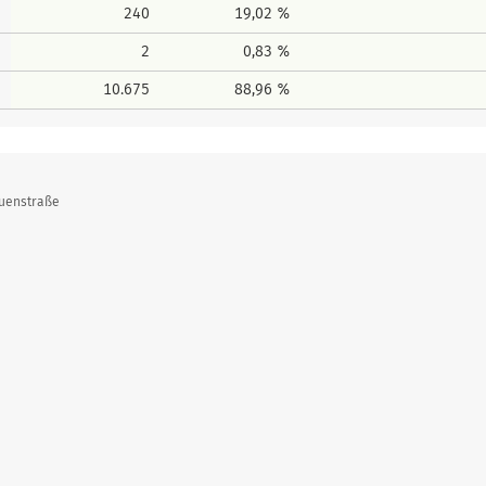
240
19,02 %
2
0,83 %
10.675
88,96 %
auenstraße
Erreich
Erreichte
Erreichter 
Erreich