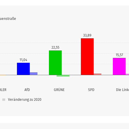
auenstraße
33,89
22,55
15,57
11,04
HLER
AfD
GRÜNE
SPD
Die Link
Veränderung zu 2020