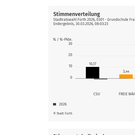
Stimmenverteilung
Stadtratswahl Fürth 2026, 0301 - Grundschule Fr
Endergebnis, 30.03.2026, 08:03:23
% / %-Pkte.
30
20
10,17
10
3,44
0
CSU
FREIE WÄ
2026
© Stadt Fürth