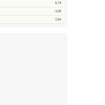
6,79
-3,06
2,04
ter Platz
Stimmen
1
42
r Platz
Stimmen
5
31
1
17
Platz
Stimmen
2
40
4
9
1
81
ter Platz
Stimmen
10
33
11
8
2
71