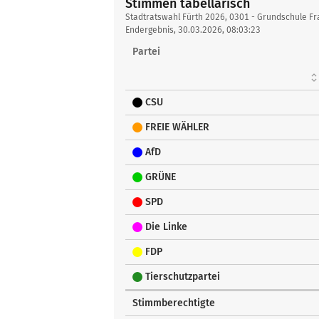
Stimmen tabellarisch
Stimmen
Stadtratswahl Fürth 2026, 0301 - Grundschule F
tabellarisch
Endergebnis, 30.03.2026, 08:03:23
Partei
CSU
FREIE WÄHLER
AfD
GRÜNE
SPD
Die Linke
FDP
Tierschutzpartei
Stimmberechtigte