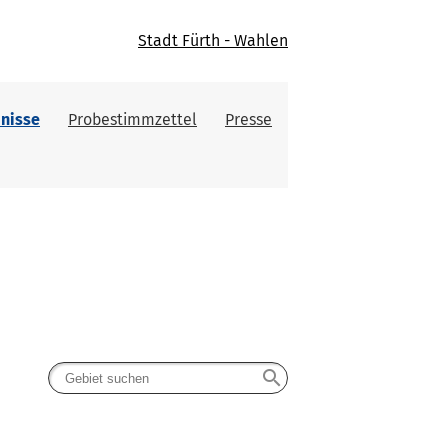
Stadt Fürth - Wahlen
nisse
Probestimmzettel
Presse
search