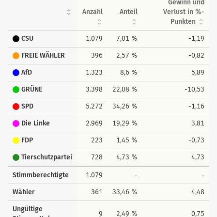
Gewinn und
Anzahl
Anteil
Verlust in %-
Punkten
CSU
1.079
7,01 %
-1,19
FREIE WÄHLER
396
2,57 %
-0,82
AfD
1.323
8,6 %
5,89
GRÜNE
3.398
22,08 %
-10,53
SPD
5.272
34,26 %
-1,16
Die Linke
2.969
19,29 %
3,81
FDP
223
1,45 %
-0,73
Tierschutzpartei
728
4,73 %
4,73
Stimmberechtigte
1.079
-
-
Wähler
361
33,46 %
4,48
Ungültige
9
2,49 %
0,75