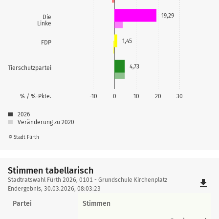
19,29
Die
Linke
1,45
FDP
4,73
Tierschutzpartei
% / %-Pkte.
-10
0
10
20
30
2026
Veränderung zu 2020
© Stadt Fürth
Stimmen tabellarisch
Stimmen
Stadtratswahl Fürth 2026, 0101 - Grundschule Kirchenplatz
file_download
tabellarisch
Endergebnis, 30.03.2026, 08:03:23
Partei
Stimmen