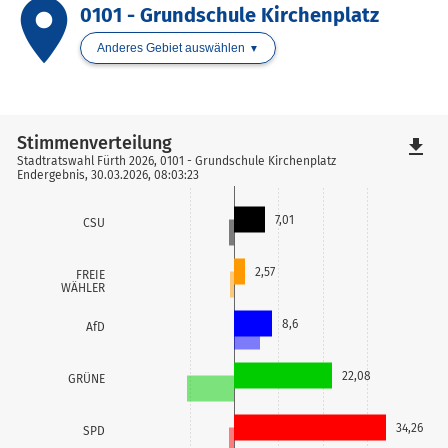
place
0101 - Grundschule Kirchenplatz
Anderes Gebiet auswählen
Stimmenverteilung
file_download
Stadtratswahl Fürth 2026, 0101 - Grundschule Kirchenplatz
Endergebnis, 30.03.2026, 08:03:23
7,01
CSU
2,57
FREIE
WÄHLER
8,6
AfD
22,08
GRÜNE
34,26
SPD