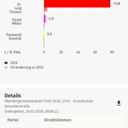
77,98
Dr.
Jung
Thomas
1,79
Haupt
Niklas
0,6
Paslawski
Dominik
% / %-Pkte.
0
20
40
60
80
2026
Veränderung zu 2020
Details
Details
Oberbürgermeisterwahl Fürth 2026, 1514 - Grundschule
file_download
Seeackerstraße
Endergebnis, 30.03.2026, 08:06:22
Partei
Direktstimmen