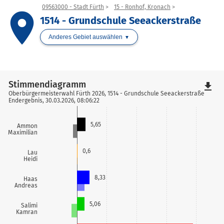
09563000 - Stadt Fürth
15 - Ronhof, Kronach
place
1514 - Grundschule Seeackerstraße
Anderes Gebiet auswählen
Stimmendiagramm
file_download
Oberbürgermeisterwahl Fürth 2026, 1514 - Grundschule Seeackerstraße
Endergebnis, 30.03.2026, 08:06:22
5,65
Ammon
Maximilian
0,6
Lau
Heidi
8,33
Haas
Andreas
5,06
Salimi
Kamran