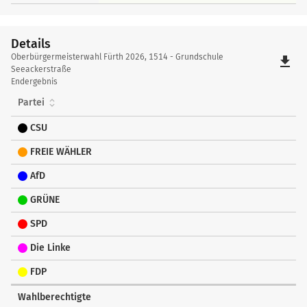
Details
Details
Oberbürgermeisterwahl Fürth 2026, 1514 - Grundschule
file_download
Seeackerstraße
Endergebnis
Partei
CSU
FREIE WÄHLER
AfD
GRÜNE
SPD
Die Linke
FDP
Wahlberechtigte