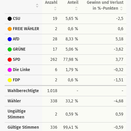
Anzahl
Anteil
Gewinn und Verlust
in %-Punkten
CSU
19
5,65 %
-2,5
FREIE WÄHLER
2
0,6 %
0,6
AfD
28
8,33 %
5,18
GRÜNE
17
5,06 %
-3,62
SPD
262
77,98 %
3,77
Die Linke
6
1,79 %
-0,32
FDP
2
0,6 %
-1,51
Wahlberechtigte
1.018
-
-
Wähler
338
33,2 %
-4,68
Ungültige
2
0,59 %
0,59
Stimmen
Gültige Stimmen
336
99,41 %
-0,59