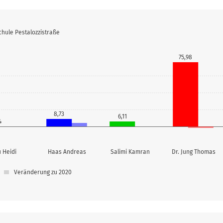
chule Pestalozzistraße
75,98
8,73
6,11
4
 Heidi
Haas Andreas
Salimi Kamran
Dr. Jung Thomas
Veränderung zu 2020