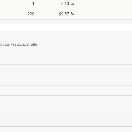
1
0,43 %
229
99,57 %
chule Pestalozzistraße