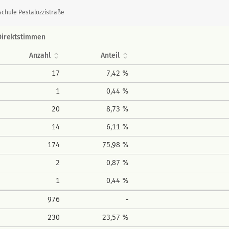
chule Pestalozzistraße
Direktstimmen
Anzahl
Anteil
17
7,42 %
1
0,44 %
20
8,73 %
14
6,11 %
174
75,98 %
2
0,87 %
1
0,44 %
976
-
230
23,57 %