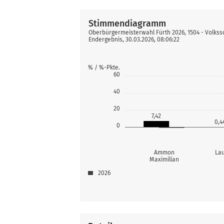
Stimmendiagramm
Oberbürgermeisterwahl Fürth 2026, 1504 - Volkss
Endergebnis, 30.03.2026, 08:06:22
% / %-Pkte.
60
40
20
7,42
0,4
0
Ammon
Lau
Maximilian
2026