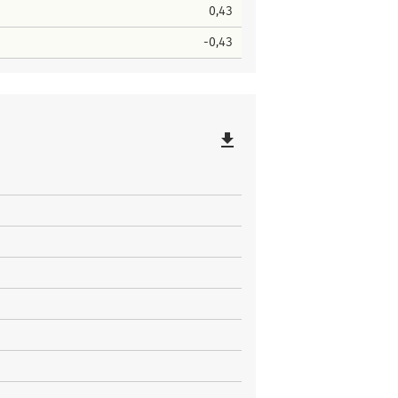
0,43
-0,43
file_download