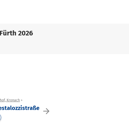
Fürth 2026
nhof, Kronach
estalozzistraße
arrow_forward