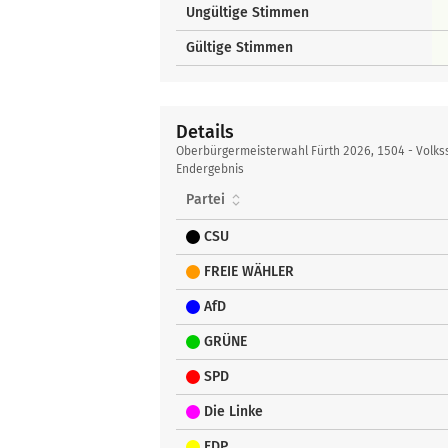
Ungültige Stimmen
Gültige Stimmen
Details
Details
Oberbürgermeisterwahl Fürth 2026, 1504 - Volkss
Endergebnis
Partei
CSU
FREIE WÄHLER
AfD
GRÜNE
SPD
Die Linke
FDP