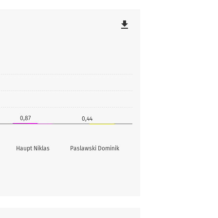
file_download
0,87
0,44
Haupt Niklas
Paslawski Dominik