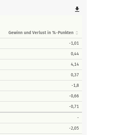
file_download
Gewinn und Verlust in %-Punkten
-1,01
0,44
4,14
0,37
-1,8
-0,66
-0,71
-
-2,05