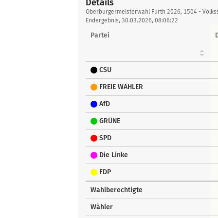
Details
Details
Oberbürgermeisterwahl Fürth 2026, 1504 - Volkss
Endergebnis, 30.03.2026, 08:06:22
Partei
CSU
FREIE WÄHLER
AfD
GRÜNE
SPD
Die Linke
FDP
Wahlberechtigte
Wähler