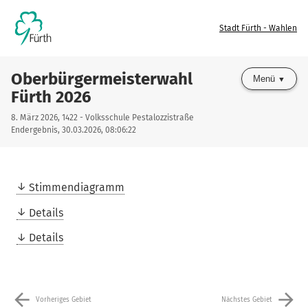
Stadt Fürth - Wahlen
Oberbürgermeisterwahl
Menü
Fürth 2026
8. März 2026, 1422 - Volksschule Pestalozzistraße
Endergebnis, 30.03.2026, 08:06:22
Stimmendiagramm
Details
Details
arrow_back
arrow_forward
Vorheriges Gebiet
Nächstes Gebiet