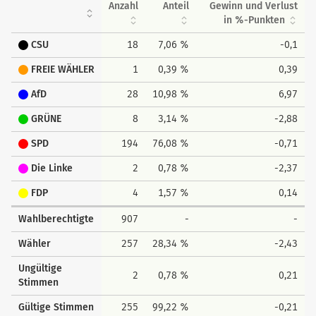
Anzahl
Anteil
Gewinn und Verlust
in %-Punkten
CSU
18
7,06 %
-0,1
FREIE WÄHLER
1
0,39 %
0,39
AfD
28
10,98 %
6,97
GRÜNE
8
3,14 %
-2,88
SPD
194
76,08 %
-0,71
Die Linke
2
0,78 %
-2,37
FDP
4
1,57 %
0,14
Wahlberechtigte
907
-
-
Wähler
257
28,34 %
-2,43
Ungültige
2
0,78 %
0,21
Stimmen
Gültige Stimmen
255
99,22 %
-0,21