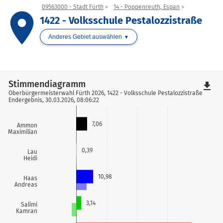
09563000 - Stadt Fürth
14 - Poppenreuth, Espan
place
1422 - Volksschule Pestalozzistraße
Anderes Gebiet auswählen
Stimmendiagramm
file_download
Oberbürgermeisterwahl Fürth 2026, 1422 - Volksschule Pestalozzistraße
Endergebnis, 30.03.2026, 08:06:22
7,06
Ammon
Maximilian
0,39
Lau
Heidi
10,98
Haas
Andreas
3,14
Salimi
Kamran