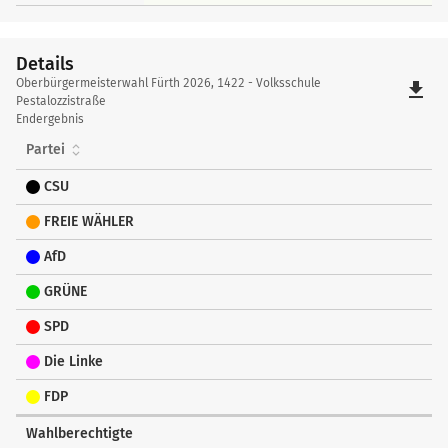
Details
Details
Oberbürgermeisterwahl Fürth 2026, 1422 - Volksschule
file_download
Pestalozzistraße
Endergebnis
Partei
CSU
FREIE WÄHLER
AfD
GRÜNE
SPD
Die Linke
FDP
Wahlberechtigte