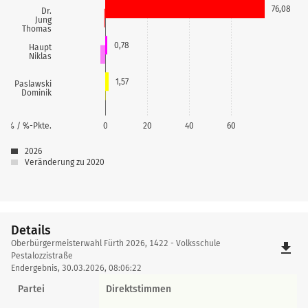
76,08
Dr.
Jung
Thomas
0,78
Haupt
Niklas
1,57
Paslawski
Dominik
% / %-Pkte.
0
20
40
60
2026
Veränderung zu 2020
Details
Details
Oberbürgermeisterwahl Fürth 2026, 1422 - Volksschule
file_download
Pestalozzistraße
Endergebnis, 30.03.2026, 08:06:22
Partei
Direktstimmen