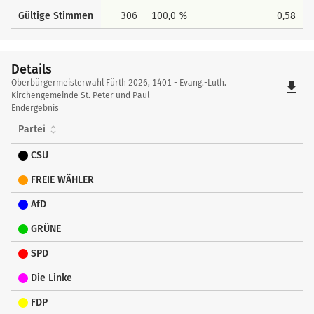
Gültige Stimmen
306
100,0 %
0,58
Details
Details
Oberbürgermeisterwahl Fürth 2026, 1401 - Evang.-Luth.
file_download
Kirchengemeinde St. Peter und Paul
Endergebnis
Partei
CSU
FREIE WÄHLER
AfD
GRÜNE
SPD
Die Linke
FDP