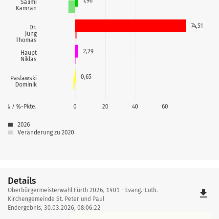
1,96
Salimi
Kamran
74,51
Dr.
Jung
Thomas
2,29
Haupt
Niklas
0,65
Paslawski
Dominik
% / %-Pkte.
0
20
40
60
2026
Veränderung zu 2020
Details
Details
Oberbürgermeisterwahl Fürth 2026, 1401 - Evang.-Luth.
file_download
Kirchengemeinde St. Peter und Paul
Endergebnis, 30.03.2026, 08:06:22