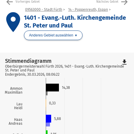
arrow_back
arrow_forward
Vorheriges Gebiet
Nächstes Gebiet
09563000 - Stadt Fürth
14 - Poppenreuth, Espan
place
1401 - Evang.-Luth. Kirchengemeinde
St. Peter und Paul
Anderes Gebiet auswählen
Stimmendiagramm
file_download
Oberbürgermeisterwahl Fürth 2026, 1401 - Evang.-Luth. Kirchengemeinde
St. Peter und Paul
Endergebnis, 30.03.2026, 08:06:22
14,38
Ammon
Maximilian
0,33
Lau
Heidi
5,88
Haas
Andreas