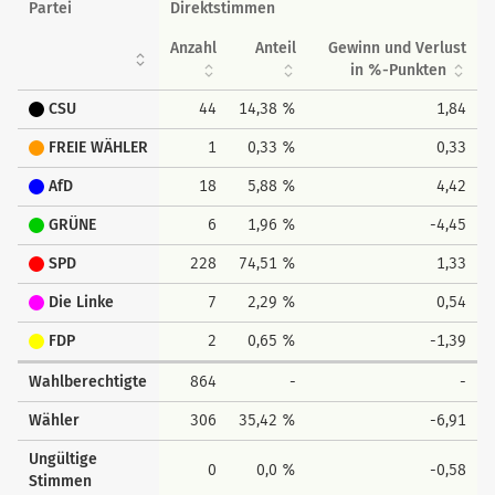
Partei
Direktstimmen
Anzahl
Anteil
Gewinn und Verlust
in %-Punkten
CSU
44
14,38 %
1,84
FREIE WÄHLER
1
0,33 %
0,33
AfD
18
5,88 %
4,42
GRÜNE
6
1,96 %
-4,45
SPD
228
74,51 %
1,33
Die Linke
7
2,29 %
0,54
FDP
2
0,65 %
-1,39
Wahlberechtigte
864
-
-
Wähler
306
35,42 %
-6,91
Ungültige
0
0,0 %
-0,58
Stimmen