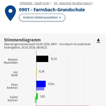
09563000 - Stadt Fürth
09 - Atzenhof, Burgfarrnbach
place
0901 - Farrnbach-Grundschule
Anderes Gebiet auswählen
Stimmendiagramm
file_download
Oberbürgermeisterwahl Fürth 2026, 0901 - Farrnbach-Grundschule
Endergebnis, 30.03.2026, 08:06:22
15,33
Ammon
Maximilian
0,36
Lau
Heidi
12,04
Haas
Andreas
1,82
Salimi
Kamran