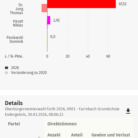
67,52
Dr.
Jung
Thomas
2,92
Haupt
Niklas
0,0
Paslawski
Dominik
% / %-Pkte.
0
20
40
60
2026
Veränderung zu 2020
Details
Details
Oberbürgermeisterwahl Fürth 2026, 0901 - Farrnbach-Grundschule
file_download
Endergebnis, 30.03.2026, 08:06:22
Partei
Direktstimmen
Anzahl
Anteil
Gewinn und Verlust