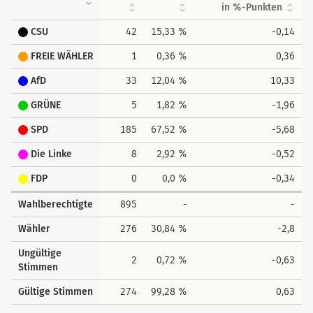
in %-Punkten
CSU
42
15,33 %
-0,14
FREIE WÄHLER
1
0,36 %
0,36
AfD
33
12,04 %
10,33
GRÜNE
5
1,82 %
-1,96
SPD
185
67,52 %
-5,68
Die Linke
8
2,92 %
-0,52
FDP
0
0,0 %
-0,34
Wahlberechtigte
895
-
-
Wähler
276
30,84 %
-2,8
Ungültige
2
0,72 %
-0,63
Stimmen
Gültige Stimmen
274
99,28 %
0,63