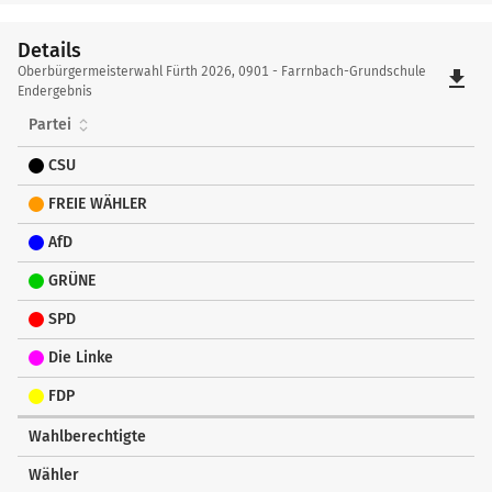
Details
Details
Oberbürgermeisterwahl Fürth 2026, 0901 - Farrnbach-Grundschule
file_download
Endergebnis
Partei
CSU
FREIE WÄHLER
AfD
GRÜNE
SPD
Die Linke
FDP
Wahlberechtigte
Wähler