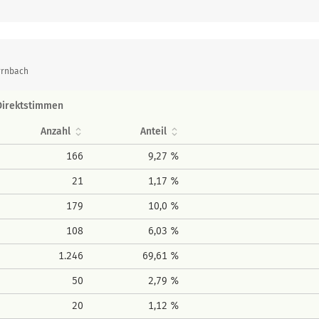
rrnbach
Direktstimmen
Anzahl
Anteil
166
9,27 %
21
1,17 %
179
10,0 %
108
6,03 %
1.246
69,61 %
50
2,79 %
20
1,12 %