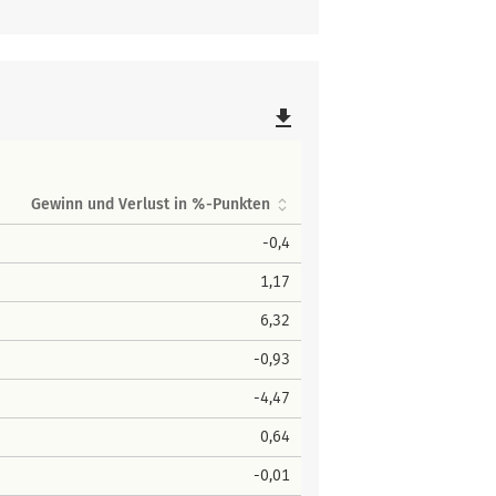
file_download
Gewinn und Verlust in %-Punkten
-0,4
1,17
6,32
-0,93
-4,47
0,64
-0,01