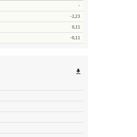
-
-2,23
0,11
-0,11
file_download