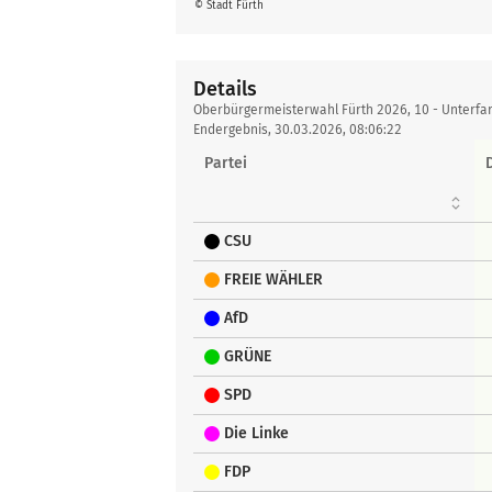
© Stadt Fürth
Details
Details
Oberbürgermeisterwahl Fürth 2026, 10 - Unterfa
Endergebnis, 30.03.2026, 08:06:22
Partei
CSU
FREIE WÄHLER
AfD
GRÜNE
SPD
Die Linke
FDP