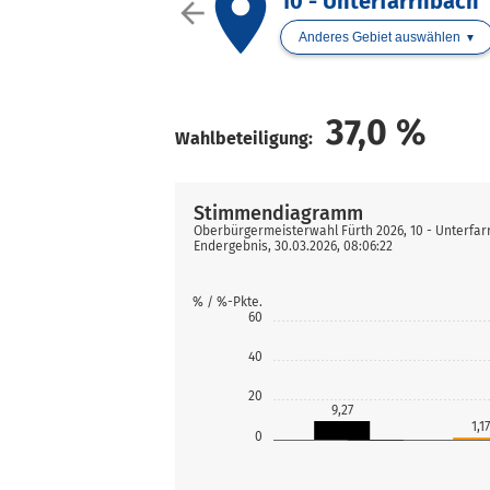
place
10 - Unterfarrnbach
arrow_back
Anderes Gebiet auswählen
37,0
%
Wahlbeteiligung:
Stimmendiagramm
Oberbürgermeisterwahl Fürth 2026, 10 - Unterfa
Endergebnis, 30.03.2026, 08:06:22
% / %-Pkte.
60
40
20
9,27
1,1
0