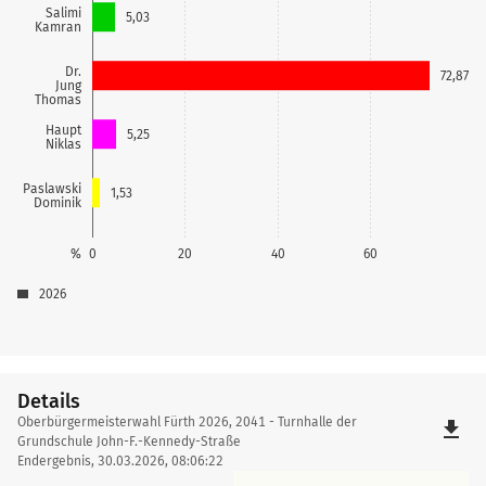
Salimi
5,03
Kamran
Dr.
72,87
Jung
Thomas
Haupt
5,25
Niklas
Paslawski
1,53
Dominik
%
0
20
40
60
2026
Details
Details
Oberbürgermeisterwahl Fürth 2026, 2041 - Turnhalle der
file_download
Grundschule John-F.-Kennedy-Straße
Endergebnis, 30.03.2026, 08:06:22