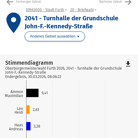
arrow_back
arrow_forward
Vorheriges Gebiet
Nächstes Gebiet
09563000 - Stadt Fürth
20 - Briefwahl
place
2041 - Turnhalle der Grundschule
John-F.-Kennedy-Straße
Anderes Gebiet auswählen
Stimmendiagramm
file_download
Oberbürgermeisterwahl Fürth 2026, 2041 - Turnhalle der Grundschule
John-F.-Kennedy-Straße
Endergebnis, 30.03.2026, 08:06:22
Ammon
9,41
Maximilian
Lau
2,63
Heidi
Haas
3,28
Andreas