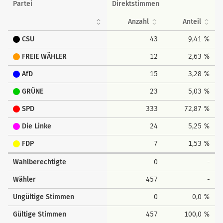
Partei
Direktstimmen
Anzahl
Anteil
CSU
43
9,41 %
FREIE WÄHLER
12
2,63 %
AfD
15
3,28 %
GRÜNE
23
5,03 %
SPD
333
72,87 %
Die Linke
24
5,25 %
FDP
7
1,53 %
Wahlberechtigte
0
-
Wähler
457
-
Ungültige Stimmen
0
0,0 %
Gültige Stimmen
457
100,0 %