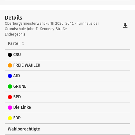
Details
Details
Oberbürgermeisterwahl Fürth 2026, 2041 - Turnhalle der
file_download
Grundschule John-F.-Kennedy-Straße
Endergebnis
Partei
CSU
FREIE WÄHLER
AfD
GRÜNE
SPD
Die Linke
FDP
Wahlberechtigte