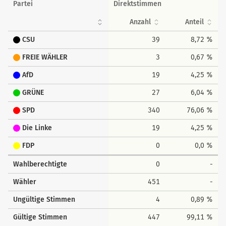
Partei
Direktstimmen
Anzahl
Anteil
CSU
39
8,72 %
FREIE WÄHLER
3
0,67 %
AfD
19
4,25 %
GRÜNE
27
6,04 %
SPD
340
76,06 %
Die Linke
19
4,25 %
FDP
0
0,0 %
Wahlberechtigte
0
-
Wähler
451
-
Ungültige Stimmen
4
0,89 %
Gültige Stimmen
447
99,11 %