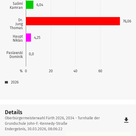
Salimi
6,04
Kamran
Dr.
76,06
Jung
Thomas
Haupt
4,25
Niklas
Paslawski
0,0
Dominik
%
0
20
40
60
2026
Details
Details
Oberbürgermeisterwahl Fürth 2026, 2034 - Turnhalle der
file_download
Grundschule John-F.-Kennedy-Straße
Endergebnis, 30.03.2026, 08:06:22