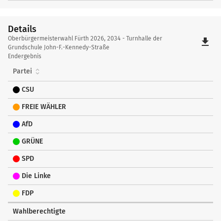
Details
Details
Oberbürgermeisterwahl Fürth 2026, 2034 - Turnhalle der
file_download
Grundschule John-F.-Kennedy-Straße
Endergebnis
Partei
CSU
FREIE WÄHLER
AfD
GRÜNE
SPD
Die Linke
FDP
Wahlberechtigte