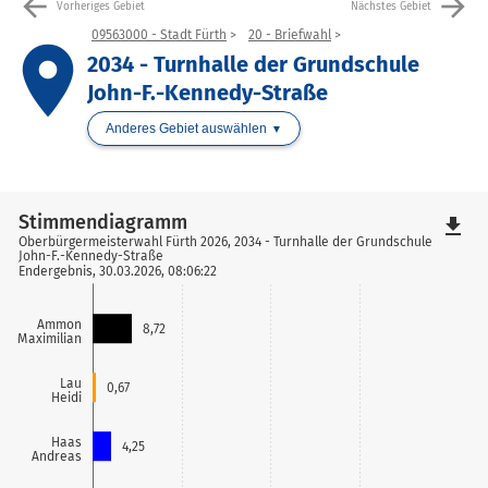
arrow_back
arrow_forward
Vorheriges Gebiet
Nächstes Gebiet
09563000 - Stadt Fürth
20 - Briefwahl
place
2034 - Turnhalle der Grundschule
John-F.-Kennedy-Straße
Anderes Gebiet auswählen
Stimmendiagramm
file_download
Oberbürgermeisterwahl Fürth 2026, 2034 - Turnhalle der Grundschule
John-F.-Kennedy-Straße
Endergebnis, 30.03.2026, 08:06:22
Ammon
8,72
Maximilian
Lau
0,67
Heidi
Haas
4,25
Andreas