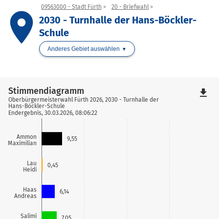
09563000 - Stadt Fürth
20 - Briefwahl
place
2030 - Turnhalle der Hans-Böckler-
Schule
Anderes Gebiet auswählen
Stimmendiagramm
file_download
Oberbürgermeisterwahl Fürth 2026, 2030 - Turnhalle der
Hans-Böckler-Schule
Endergebnis, 30.03.2026, 08:06:22
Ammon
9,55
Maximilian
Lau
0,45
Heidi
Haas
6,14
Andreas
Salimi
7,05