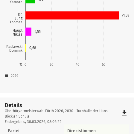
Kamran
Dr.
71,59
Jung
Thomas
Haupt
4,55
Niklas
Paslawski
0,68
Dominik
%
0
20
40
60
2026
Details
Details
Oberbürgermeisterwahl Fürth 2026, 2030 - Turnhalle der Hans-
file_download
Böckler-Schule
Endergebnis, 30.03.2026, 08:06:22
Partei
Direktstimmen