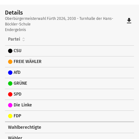
Details
Details
Oberbürgermeisterwahl Fürth 2026, 2030 - Turnhalle der Hans-
file_download
Böckler-Schule
Endergebnis
Partei
CSU
FREIE WÄHLER
AfD
GRÜNE
SPD
Die Linke
FDP
Wahlberechtigte
Wähler