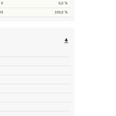
0
0,0 %
59
100,0 %
file_download