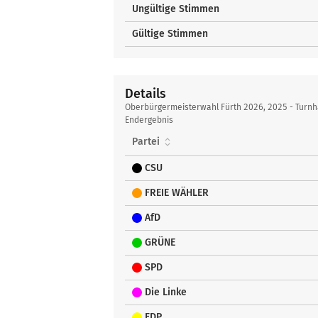
Ungültige Stimmen
Gültige Stimmen
Details
Details
Oberbürgermeisterwahl Fürth 2026, 2025 - Turnh
Endergebnis
Partei
CSU
FREIE WÄHLER
AfD
GRÜNE
SPD
Die Linke
FDP