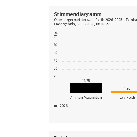
Stimmendiagramm
Oberbürgermeisterwahl Fürth 2026, 2025 - Turnha
Endergebnis, 30.03.2026, 08:06:22
%
70
60
50
40
30
20
11,98
10
1,96
0
Ammon Maximilian
Lau Heidi
2026