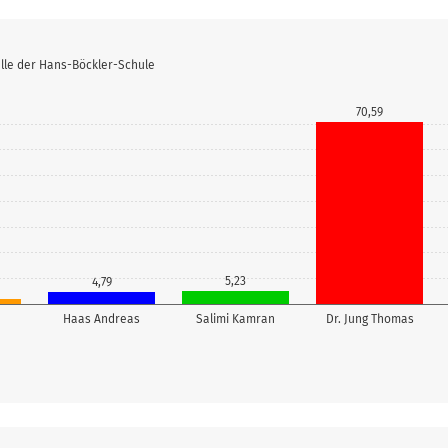
lle der Hans-Böckler-Schule
70,59
5,23
4,79
Haas Andreas
Salimi Kamran
Dr. Jung Thomas