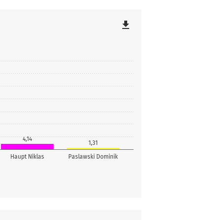
file_download
4,14
1,31
Haupt Niklas
Paslawski Dominik