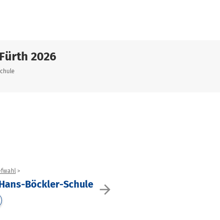
Fürth 2026
Schule
efwahl
 Hans-Böckler-Schule
arrow_forward