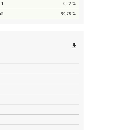
1
0,22 %
45
99,78 %
file_download