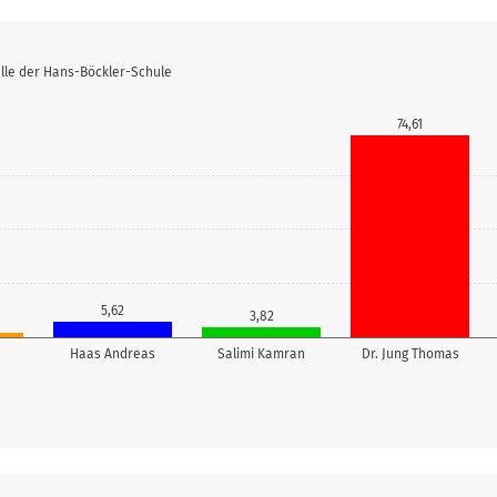
lle der Hans-Böckler-Schule
74,61
5,62
3,82
Haas Andreas
Salimi Kamran
Dr. Jung Thomas