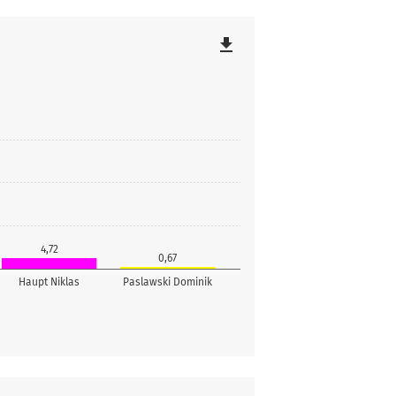
file_download
4,72
0,67
Haupt Niklas
Paslawski Dominik