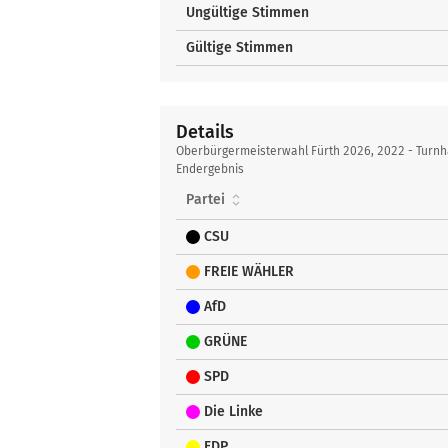
Ungültige Stimmen
Gültige Stimmen
Details
Details
Oberbürgermeisterwahl Fürth 2026, 2022 - Turnh
Endergebnis
Partei
CSU
FREIE WÄHLER
AfD
GRÜNE
SPD
Die Linke
FDP