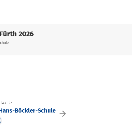
Fürth 2026
Schule
efwahl
 Hans-Böckler-Schule
arrow_forward