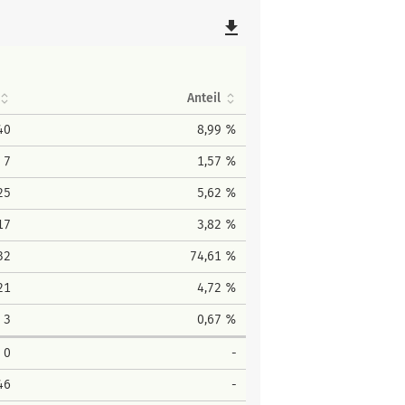
file_download
Anteil
40
8,99 %
7
1,57 %
25
5,62 %
17
3,82 %
32
74,61 %
21
4,72 %
3
0,67 %
0
-
46
-