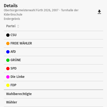
Details
Details
Oberbürgermeisterwahl Fürth 2026, 2007 - Turnhalle der
file_download
Kiderlinschule
Endergebnis
Partei
CSU
FREIE WÄHLER
AfD
GRÜNE
SPD
Die Linke
FDP
Wahlberechtigte
Wähler