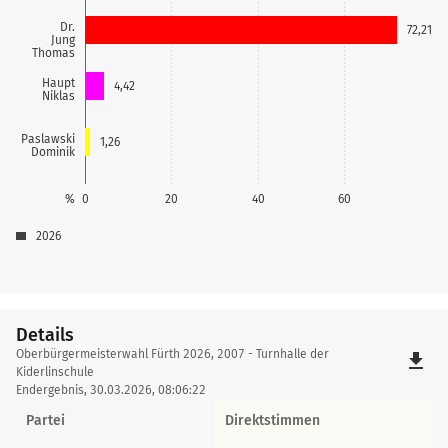
Dr.
72,21
Jung
Thomas
Haupt
4,42
Niklas
Paslawski
1,26
Dominik
%
0
20
40
60
2026
Details
Details
Oberbürgermeisterwahl Fürth 2026, 2007 - Turnhalle der
file_download
Kiderlinschule
Endergebnis, 30.03.2026, 08:06:22
Partei
Direktstimmen