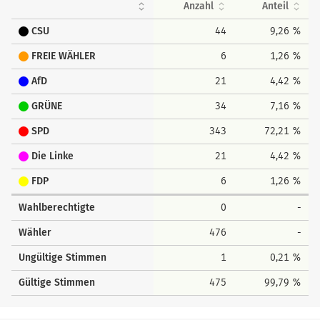
Anzahl
Anteil
CSU
44
9,26 %
FREIE WÄHLER
6
1,26 %
AfD
21
4,42 %
GRÜNE
34
7,16 %
SPD
343
72,21 %
Die Linke
21
4,42 %
FDP
6
1,26 %
Wahlberechtigte
0
-
Wähler
476
-
Ungültige Stimmen
1
0,21 %
Gültige Stimmen
475
99,79 %