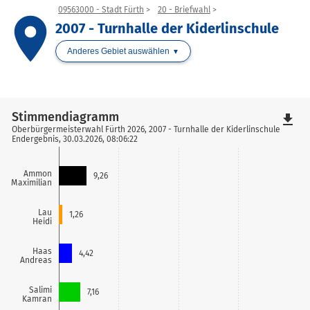
09563000 - Stadt Fürth
20 - Briefwahl
place
2007 - Turnhalle der Kiderlinschule
Anderes Gebiet auswählen
Stimmendiagramm
file_download
Oberbürgermeisterwahl Fürth 2026, 2007 - Turnhalle der Kiderlinschule
Endergebnis, 30.03.2026, 08:06:22
Ammon
9,26
Maximilian
Lau
1,26
Heidi
Haas
4,42
Andreas
Salimi
7,16
Kamran