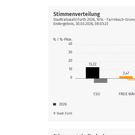
Stimmenverteilung
Stadtratswahl Fürth 2026, 1014 - Farrnbach-Grun
Endergebnis, 30.03.2026, 08:03:23
% / %-Pkte.
40
30
20
13,22
10
2,47
0
CSU
FREIE WÄ
2026
© Stadt Fürth