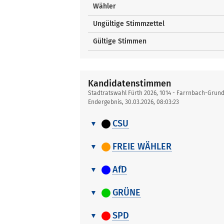
Wähler
Ungültige Stimmzettel
Gültige Stimmen
Kandidatenstimmen
Stadtratswahl Fürth 2026, 1014 - Farrnbach-Grun
Endergebnis, 30.03.2026, 08:03:23
CSU
Kandidatenstimmen
Nr.
Name, Vorname
FREIE WÄHLER
Kandidatenstimmen
1
Ammon Maximilian
Nr.
Name, Vorname
AfD
2
Wenning Simone
Kandidatenstimmen
1
Lau Heidi
Nr.
Name, Vorname
GRÜNE
3
Helm Dietmar
2
Uttenreuther Stefan
Kandidatenstimmen
1
Haas Andreas
Nr.
Name, Vorname
4
Wachhausen Tiffany
SPD
3
Svadlenka Vendula
2
Köhler Johannes