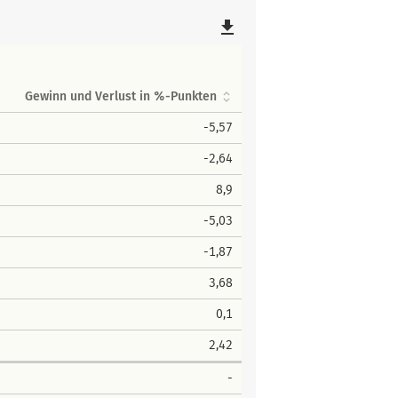
file_download
Gewinn und Verlust in %-Punkten
-5,57
-2,64
8,9
-5,03
-1,87
3,68
0,1
2,42
-