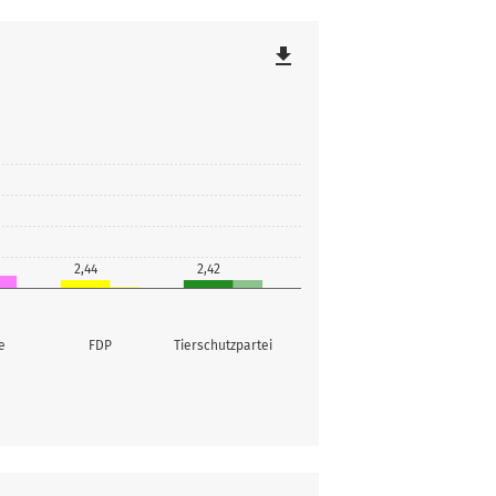
file_download
2,44
2,42
e
FDP
Tierschutzpartei