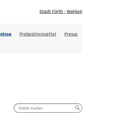
Stadt Fürth - Wahlen
nisse
Probestimmzettel
Presse
search