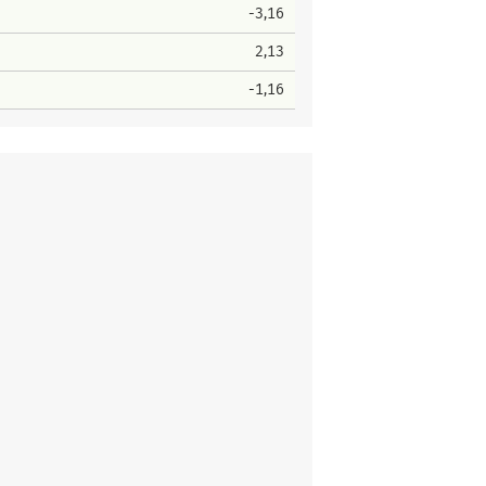
-3,16
2,13
-1,16
ter Platz
Stimmen
1
106
r Platz
Stimmen
5
65
1
26
Platz
Stimmen
2
87
4
19
1
149
ter Platz
Stimmen
10
62
11
15
2
147