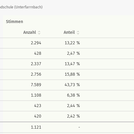
ndschule (Unterfarrnbach)
Stimmen
Anzahl
Anteil
2.294
13,22 %
428
2,47 %
2.337
13,47 %
2.756
15,88 %
7.589
43,73 %
1.108
6,38 %
423
2,44 %
420
2,42 %
1.121
-