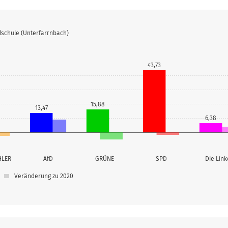
dschule (Unterfarrnbach)
43,73
15,88
13,47
6,38
HLER
AfD
GRÜNE
SPD
Die Link
Veränderung zu 2020