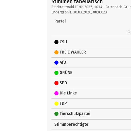
Stimmen tabellarisch
Stimmen
Stadtratswahl Fürth 2026, 1014 - Farrnbach-Gru
tabellarisch
Endergebnis, 30.03.2026, 08:03:23
Partei
CSU
FREIE WÄHLER
AfD
GRÜNE
SPD
Die Linke
FDP
Tierschutzpartei
Stimmberechtigte