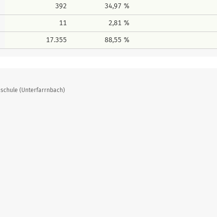
392
34,97 %
11
2,81 %
17.355
88,55 %
dschule (Unterfarrnbach)
Erreich
Erreichte
Erreichter 
Erreich