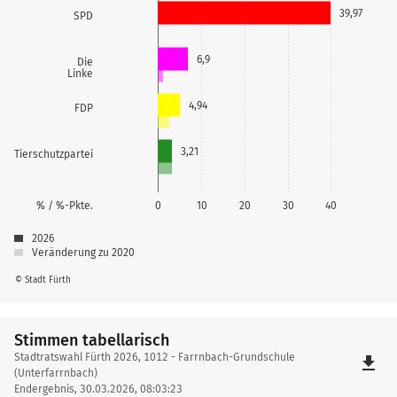
39,97
SPD
6,9
Die
Linke
4,94
FDP
3,21
Tierschutzpartei
% / %-Pkte.
0
10
20
30
40
2026
Veränderung zu 2020
© Stadt Fürth
Stimmen tabellarisch
Stimmen
Stadtratswahl Fürth 2026, 1012 - Farrnbach-Grundschule
file_download
tabellarisch
(Unterfarrnbach)
Endergebnis, 30.03.2026, 08:03:23