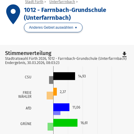
Stadt Fürth
Unterfarrnbach
place
1012 - Farrnbach-Grundschule
(Unterfarrnbach)
Anderes Gebiet auswählen
Stimmenverteilung
file_download
Stadtratswahl Fürth 2026, 1012 - Farrnbach-Grundschule (Unterfarrnbach)
Endergebnis, 30.03.2026, 08:03:23
14,93
CSU
2,37
FREIE
WÄHLER
11,06
AfD
16,61
GRÜNE