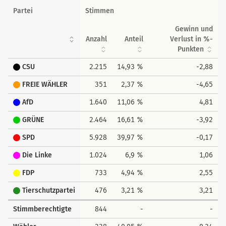
Partei
Stimmen
Gewinn und
Anzahl
Anteil
Verlust in %-
Punkten
CSU
2.215
14,93 %
-2,88
FREIE WÄHLER
351
2,37 %
-4,65
AfD
1.640
11,06 %
4,81
GRÜNE
2.464
16,61 %
-3,92
SPD
5.928
39,97 %
-0,17
Die Linke
1.024
6,9 %
1,06
FDP
733
4,94 %
2,55
Tierschutzpartei
476
3,21 %
3,21
Stimmberechtigte
844
-
-